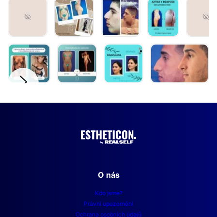
Léčba akné
O nás
Kdo jsme?
Právní upozornění
Ochrana osobních údajů