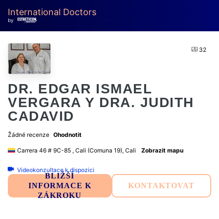
International Doctors
by
32
DR. EDGAR ISMAEL
VERGARA Y DRA. JUDITH
CADAVID
Žádné recenze
Ohodnotit
Carrera 46 # 9C-85 , Cali (Comuna 19), Cali
Zobrazit mapu
Videokonzultace k dispozici
BLIŽŠÍ
INFORMACE K
KONTAKTOVAT
ZÁKROKU