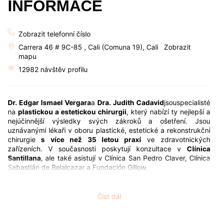
INFORMACE
Zobrazit telefonní číslo
Carrera 46 # 9C-85 , Cali (Comuna 19), Cali
Zobrazit
mapu
12982 návštěv profilu
Dr. Edgar Ismael Vergara
a
Dra. Judith Cadavid
jsouspecialisté
na
plastickou a estetickou chirurgii
, který nabízí ty nejlepší a
nejúčinnější výsledky svých zákroků a ošetření. Jsou
uznávanými lékaři v oboru plastické, estetické a rekonstrukční
chirurgie
s více než 35 letou praxí
ve zdravotnických
zařízeních. V současnosti poskytují konzultace v
Clínica
Santillana
, ale také asistují v Clínica San Pedro Claver, Clínica
Sebastián de Belalcazar a Fundación Gillow.
Dr. Edgar Ismael Vergara
vystudoval
chirurgii
na
Kolumbijské
národní univerzitě
, získal dvě specializace v plastické
Číst dál
rekonstrukční chirurgii a
čelistní chirurgii
na
Národním
institutu lékařské pomoci
sociální péče a v plastické chirurgii