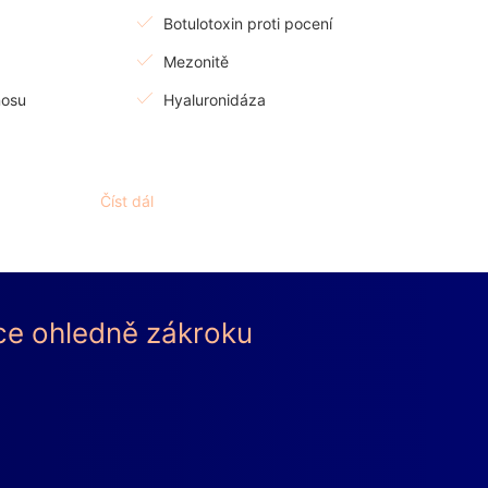
Botulotoxin proti pocení
Mezonitě
nosu
Hyaluronidáza
Číst dál
šířených žilek
Odstranění pigmentových skvrn
Odstranění jizev laserem
ace ohledně zákroku
Laserová dermatologie
Jizvy po akné
L