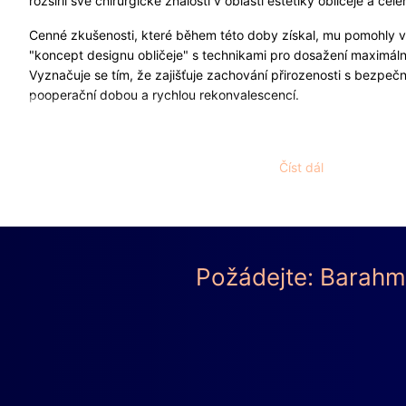
rozšířil své chirurgické znalosti v oblasti estetiky obličeje a celé
Cenné zkušenosti, které během této doby získal, mu pomohly v 
"koncept designu obličeje" s technikami pro dosažení maximáln
Vyznačuje se tím, že zajišťuje zachování přirozenosti s bezpeč
pooperační dobou a rychlou rekonvalescencí.
Specializace
Dr. Omid Barahmand
nabízí širokou škálu estetických ošetření o
Číst dál
oblasti zájmu patří: korekce očí a očních víček, korekce nosu, lif
uší, úst a rtů, korekce čelistí a brady a také korekce krku spol
Vyvinul také proceduru "upper face design", při níž lze během 
ošetření současně, a je specialistou na čelistní implantáty.
Požádejte: Barahma
Pacienti
Dr. Barahmanda
oceňují nejen jeho odborné znalosti, 
jakým se k nim chová. Během konzultace svým klientům věnu
a působí naprosto důvěryhodně a profesionálně. Po podrobné 
vyšetření
Dr. Barahmand
vše podrobně vysvětlí a zároveň získ
životním stylu, aby mohl vypracovat individuální koncept léčby.