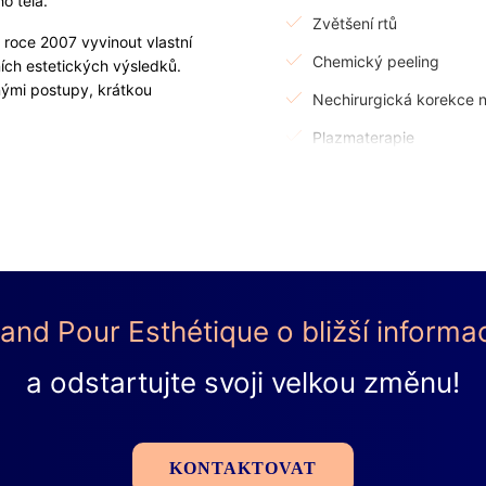
ho těla.
Zvětšení rtů
roce 2007 vyvinout vlastní
Chemický peeling
ích estetických výsledků.
nými postupy, krátkou
Nechirurgická korekce 
Plazmaterapie
bličeje. Mezi jeho hlavní
DERMATOLOGIE
ting obličeje, korekce tváří,
ečně se zátylkem.
Laserové odstranění roz
jednoho sezení provést 7
Korekce jizev
nd Pour Esthétique o bližší inform
Odstranění lipomu
ale především jeho způsob,
je nadprůměrně mnoho času
a odstartujte svoji velkou změnu!
Laserová léčba akné
anamnéze a klinickém
á kompletní obraz o vašem
LÉČBA KŘEČOVÝCH ŽI
KONTAKTOVAT