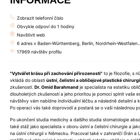
INFORMACE
Zobrazit telefonní číslo
Obvykle odpoví do 1 hodiny
Navštívit web
6 adres v Baden-Württemberg, Berlin, Nordrhein-Westfalen.
17969 návštěv profilu
"Vytvářet krásu při zachování přirozenosti"
to je filozofie, s n
vkládá do oblasti
ústní, čelistní a obličejové plastické chirurg
zkušeností.
Dr. Omid Barahmand
je specialista na estetiku oblič
dlouholetých zkušeností a jeho prioritou je pomoci splnit vaše 
návštěvy vám nabídne individuální léčbu a následně detailní a kv
Po operaci vás také doprovodí a postará se o vaši následnou p
Po ukončení studia medicíny a dalšího studia stomatologie abs
také stáž jako specialista v oboru ústní a čelistní chirurgie a jak
na ústní chirurgii v Německu. Pracoval také v zahraničí (Írán a 