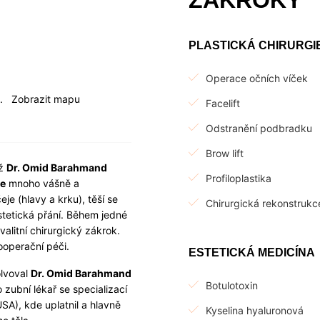
ZÁKROKY
PLASTICKÁ CHIRURGI
Operace očních víček
..
Zobrazit mapu
Facelift
Odstranění podbradku
Brow lift
íž
Dr. Omid Barahmand
Profiloplastika
ie
mnoho vášně a
eje (hlavy a krku), těší se
Chirurgická rekonstrukce
estetická přání. Během jedné
alitní chirurgický zákrok.
ooperační péči.
ESTETICKÁ MEDICÍNA
olvoval
Dr. Omid Barahmand
Botulotoxin
o zubní lékař se specializací
USA), kde uplatnil a hlavně
Kyselina hyaluronová