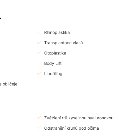
E
Rhinoplastika
Transplantace vlasů
Otoplastika
Body Lift
Lipofilling
 obličeje
Zvětšení rtů kyselinou hyaluronovou
Odstranění kruhů pod očima